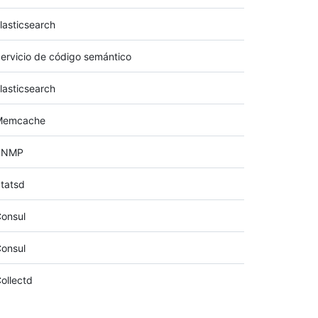
lasticsearch
ervicio de código semántico
lasticsearch
Memcache
SNMP
tatsd
onsul
onsul
ollectd