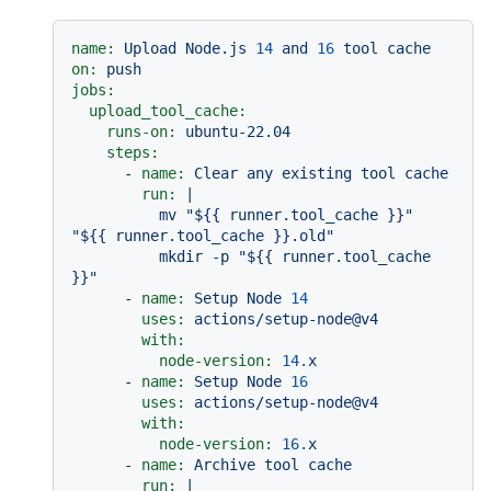
name:
Upload
Node.js
14
and
16
tool
cache
on:
push
jobs:
upload_tool_cache:
runs-on:
ubuntu-22.04
steps:
-
name:
Clear
any
existing
tool
cache
run:
|

          mv "${{ runner.tool_cache }}" 
"${{ runner.tool_cache }}.old"

          mkdir -p "${{ runner.tool_cache 
-
name:
Setup
Node
14
uses:
actions/setup-node@v4
with:
node-version:
14.
x
-
name:
Setup
Node
16
uses:
actions/setup-node@v4
with:
node-version:
16.
x
-
name:
Archive
tool
cache
run:
|
