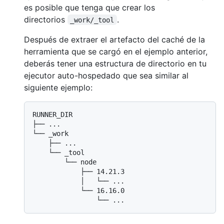
es posible que tenga que crear los
directorios
.
_work/_tool
Después de extraer el artefacto del caché de la
herramienta que se cargó en el ejemplo anterior,
deberás tener una estructura de directorio en tu
ejecutor auto-hospedado que sea similar al
siguiente ejemplo:
RUNNER_DIR

├── ...

└── _work

    ├── ...

    └── _tool

        └── node

            ├── 14.21.3

            │   └── ...

            └── 16.16.0
