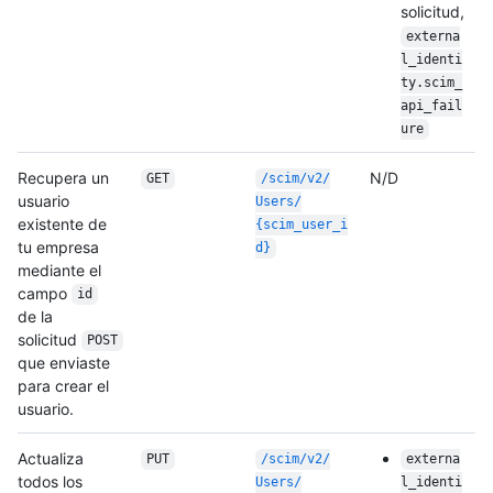
solicitud,
externa
l_identi
ty.scim_
api_fail
ure
Recupera un
N/D
GET
/
scim/
v2/
usuario
Users/
existente de
{scim_user_i
tu empresa
d}
mediante el
campo
id
de la
solicitud
POST
que enviaste
para crear el
usuario.
Actualiza
PUT
/
scim/
v2/
externa
todos los
Users/
l_identi