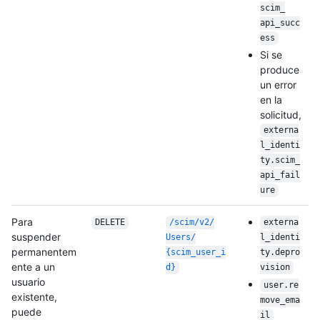
scim_
api_succ
ess
Si se
produce
un error
en la
solicitud,
externa
l_identi
ty.scim_
api_fail
ure
Para
DELETE
/
scim/
v2/
externa
suspender
Users/
l_identi
permanentem
{scim_user_i
ty.depro
ente a un
d}
vision
usuario
user.re
existente,
move_ema
puede
il