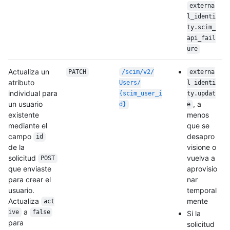
externa
l_identi
ty.scim_
api_fail
ure
Actualiza un
PATCH
/
scim/
v2/
externa
atributo
Users/
l_identi
individual para
{scim_user_i
ty.updat
un usuario
, a
d}
e
existente
menos
mediante el
que se
campo
desapro
id
de la
visione o
solicitud
vuelva a
POST
que enviaste
aprovisio
para crear el
nar
usuario.
temporal
Actualiza
mente
act
a
ive
false
Si la
para
solicitud