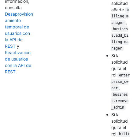
información,
solicitud
consulta
añade
b
Desaprovision
illing_m
amiento
,
anager
temporal de
busines
usuarios con
s.add_bi
la API de
lling_ma
REST
y
nager
Reactivación
Si la
de usuarios
solicitud
con la API de
quita el
REST
.
rol
enter
prise_ow
,
ner
busines
s.remove
_admin
Si la
solicitud
quita el
rol
billi