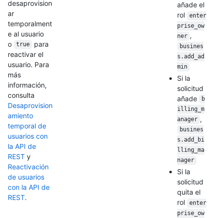
desaprovision
añade el
ar
rol
enter
temporalment
prise_ow
e al usuario
,
ner
o
para
true
busines
reactivar el
s.add_ad
usuario. Para
min
más
Si la
información,
solicitud
consulta
añade
b
Desaprovision
illing_m
amiento
,
anager
temporal de
busines
usuarios con
s.add_bi
la API de
lling_ma
REST
y
nager
Reactivación
Si la
de usuarios
solicitud
con la API de
quita el
REST
.
rol
enter
prise_ow