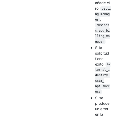
añade el
rol
billi
ng_manag
,
er
busines
s.add_bi
lling_ma
nager
Si la
solicitud
tiene
éxito,
ex
ternal_i
dentity.
scim_
api_succ
ess
Si se
produce
un error
en la