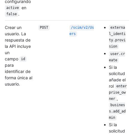
configurando
en
active
.
false
Crear un
POST
/scim/v2/Us
externa
usuario. La
ers
l_identi
respuesta de
ty.provi
la API incluye
sion
un
user.cr
campo
id
eate
para
Si la
identificar de
solicitud
forma única al
añade el
usuario.
rol
enter
prise_ow
,
ner
busines
s.add_ad
min
Si la
solicitud