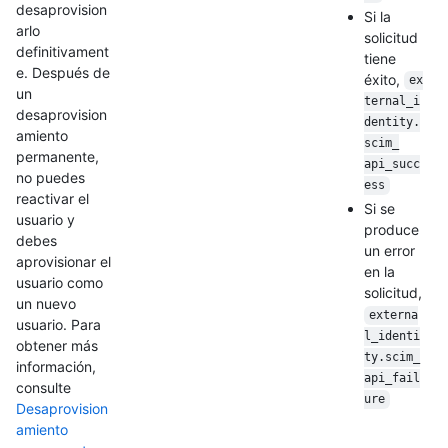
desaprovision
Si la
arlo
solicitud
definitivament
tiene
e. Después de
éxito,
ex
un
ternal_i
desaprovision
dentity.
amiento
scim_
permanente,
api_succ
no puedes
ess
reactivar el
Si se
usuario y
produce
debes
un error
aprovisionar el
en la
usuario como
solicitud,
un nuevo
externa
usuario. Para
l_identi
obtener más
ty.scim_
información,
api_fail
consulte
ure
Desaprovision
amiento