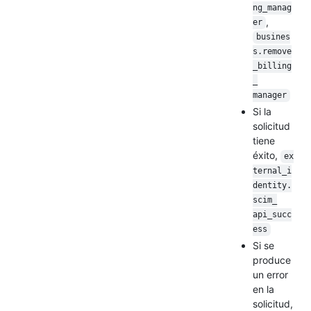
ng_manag
,
er
busines
s.remove
_billing
_
manager
Si la
solicitud
tiene
éxito,
ex
ternal_i
dentity.
scim_
api_succ
ess
Si se
produce
un error
en la
solicitud,