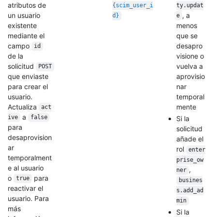
atributos de
{scim_user_i
ty.updat
un usuario
, a
d}
e
existente
menos
mediante el
que se
campo
desapro
id
de la
visione o
solicitud
vuelva a
POST
que enviaste
aprovisio
para crear el
nar
usuario.
temporal
Actualiza
mente
act
a
ive
false
Si la
para
solicitud
desaprovision
añade el
ar
rol
enter
temporalment
prise_ow
e al usuario
,
ner
o
para
true
busines
reactivar el
s.add_ad
usuario. Para
min
más
Si la