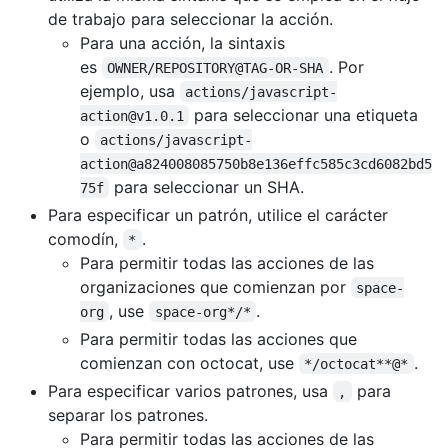
de trabajo para seleccionar la acción.
Para una acción, la sintaxis
es
. Por
OWNER/REPOSITORY@TAG-OR-SHA
ejemplo, usa
actions/javascript-
para seleccionar una etiqueta
action@v1.0.1
o
actions/javascript-
action@a824008085750b8e136effc585c3cd6082bd5
para seleccionar un SHA.
75f
Para especificar un patrón, utilice el carácter
comodín,
.
*
Para permitir todas las acciones de las
organizaciones que comienzan por
space-
, use
.
org
space-org*/*
Para permitir todas las acciones que
comienzan con octocat, use
.
*/octocat**@*
Para especificar varios patrones, usa
para
,
separar los patrones.
Para permitir todas las acciones de las