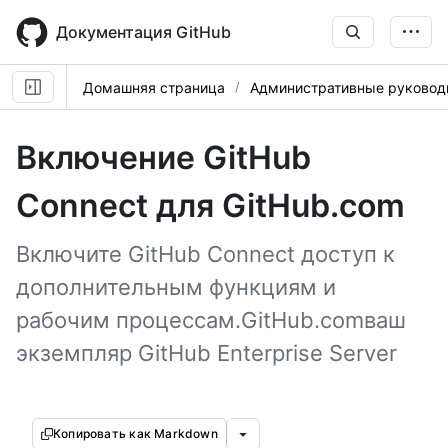
Skip
to
Документация GitHub
main
content
Домашняя страница
Административные руковод
Включение GitHub
Connect для GitHub.com
Включите GitHub Connect доступ к
дополнительным функциям и
рабочим процессам.GitHub.comваш
экземпляр GitHub Enterprise Server
Копировать как Markdown