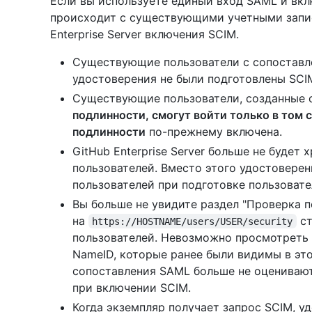
Если вы используете единый вход SAML и вклю
происходит с существующими учетными запис
Enterprise Server включения SCIM.
Существующие пользователи с сопоставл
удостоверения не были подготовлены SCI
Существующие пользователи, созданные
подлинности, смогут войти только в том 
подлинности
по-прежнему включена.
GitHub Enterprise Server больше не будет
пользователей. Вместо этого удостоверен
пользователей при подготовке пользовате
Вы больше не увидите раздел "Проверка 
на
ст
https://HOSTNAME/users/USER/security
пользователей. Невозможно просмотреть
NameID, которые ранее были видимы в это
сопоставления SAML больше не оцениваю
при включении SCIM.
Когда экземпляр получает запрос SCIM, у