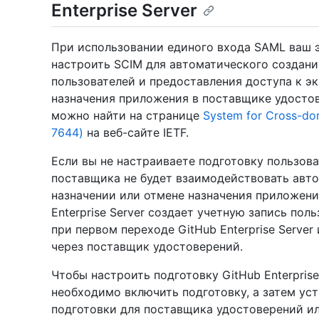
Enterprise Server
При использовании единого входа SAML ваш э
настроить SCIM для автоматического создани
пользователей и предоставления доступа к э
назначения приложения в поставщике удосто
можно найти на странице
System for Cross-do
7644)
на веб-сайте IETF.
Если вы не настраиваете подготовку пользов
поставщика не будет взаимодействовать автом
назначении или отмене назначения приложени
Enterprise Server создает учетную запись по
при первом переходе GitHub Enterprise Serve
через поставщик удостоверений.
Чтобы настроить подготовку GitHub Enterprise
необходимо включить подготовку, а затем ус
подготовки для поставщика удостоверений ил