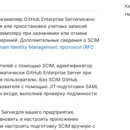
Ка
На
кземпляр GitHub Enterprise Serverможно
я или приостановки учетных записей
кземпляру при назначении или отмене
верений. Дополнительные сведения о SCIM
main Identity Management: протокол (RFC
ателей с помощью SCIM, идентификатор
атически GitHub Enterprise Server при
я пользователю. Без SCIM GitHub
льзователя с помощью JIT-подготовки SAML
r и входе, выполнив проверку подлинности
 Serverдля вашего предприятия,
тановить и настроить приложение
и настроить подготовку SCIM вручную с