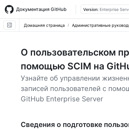
Skip
to
Документация GitHub
Version:
Enterprise Serv
main
content
Домашняя страница
Административные руковод
О пользовательском п
помощью SCIM на GitHu
Узнайте об управлении жизне
записей пользователей с помо
GitHub Enterprise Server
Сведения о подготовке пользо