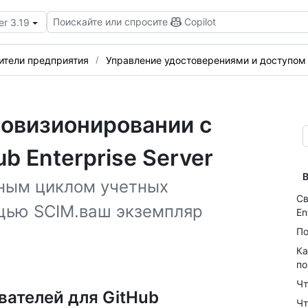
Поискайте или спросите
Copilot
er 3.19
ители предприятия
Управление удостоверениями и доступом
ровизионировании с
b Enterprise Server
В
нным циклом учетных
Св
щью SCIM.ваш экземпляр
En
По
Ка
п
Чт
вателей для GitHub
Чт