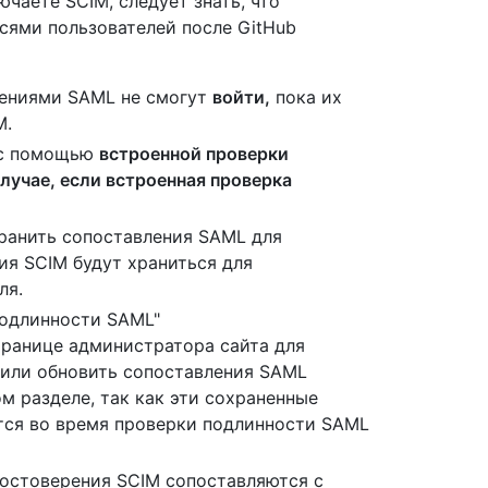
чаете SCIM, следует знать, что
ями пользователей после GitHub
ениями SAML не смогут
войти,
пока их
M.
 с помощью
встроенной проверки
случае, если
встроенная проверка
 хранить сопоставления SAML для
ия SCIM будут храниться для
ля.
подлинности SAML"
ранице администратора сайта для
 или обновить сопоставления SAML
м разделе, так как эти сохраненные
тся во время проверки подлинности SAML
достоверения SCIM сопоставляются с