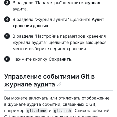
В разделе "Параметры" щелкните
журнал
аудита.
В разделе "Журнал аудита" щелкните
Аудит
хранения данных
.
В разделе "Настройка параметров хранения
журнала аудита" щелкните раскрывающееся
меню и выберите период хранения.
Нажмите кнопку
Сохранить
.
Управление событиями Git в
журнале аудита
Вы можете включать или отключать отображение
в журнале аудита событий, связанных с Git,
например
и
. Список событий
git.clone
git.push
Git регистрируется в журнале, см. в разделе