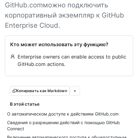
GitHub.comможно подключить
корпоративный экземпляр к GitHub
Enterprise Cloud.
Кто может использовать эту функцию?
Enterprise owners can enable access to public
GitHub.com actions.
Копировать как Markdown
В этой статье
О автоматическом доступе к действиям GitHub.com
Сведения о разрешении действий с помощью GitHub
Connect
Включение автоматического доступа к общедоступным