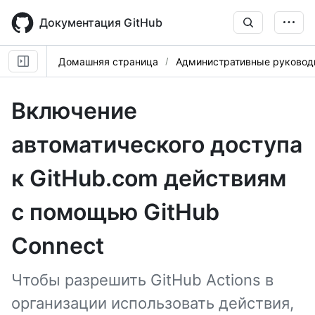
Skip
to
Документация GitHub
main
content
Домашняя страница
Административные руковод
Включение
автоматического доступа
к GitHub.com действиям
с помощью GitHub
Connect
Чтобы разрешить GitHub Actions в
организации использовать действия,