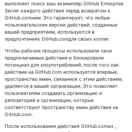
выполняет поиск ваш экземпляр GitHub Enterprise
Server каждого действия перед возвратом к
GitHub.comним. Это гарантирует, что любые
пользовательские версии действий, созданные
вашей предприятием, используются в
предпочтениях GitHub.comдля своих коллег.
Чтобы рабочие процессы использовали свои
предполагаемые действия и блокировали
потенциал для злоупотреблений, после того как
действие на GitHub.com используется впервые,
пространство имен, связанное с этим действием,
удаляется в вашей организации. Это позволяет
пользователям создавать организацию и
репозиторий в организации, которые
соответствуют пространству имен действия на
GitHub.com.
После использования действия GitHub.comиз ,