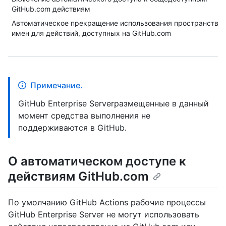
GitHub.com действиям
Автоматическое прекращение использования пространств
имен для действий, доступных на GitHub.com
Примечание.
GitHub Enterprise Serverразмещенные в данный
момент средства выполнения не
поддерживаются в GitHub.
О автоматическом доступе к
действиям GitHub.com
По умолчанию GitHub Actions рабочие процессы
GitHub Enterprise Server не могут использовать