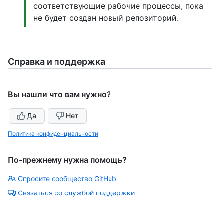
соответствующие рабочие процессы, пока
не будет создан новый репозиторий.
Справка и поддержка
Вы нашли что вам нужно?
Да
Нет
Политика конфиденциальности
По-прежнему нужна помощь?
Спросите сообщество GitHub
Связаться со службой поддержки