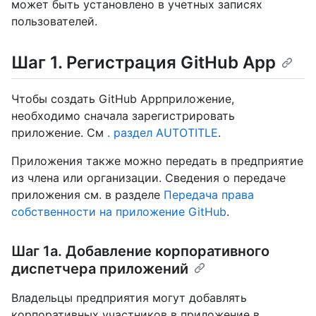
может быть установлено в учетных записях
пользователей.
Шаг 1. Регистрация GitHub App
Чтобы создать GitHub Appприложение,
необходимо сначала зарегистрировать
приложение. См
. раздел AUTOTITLE
.
Приложения также можно передать в предприятие
из члена или организации. Сведения о передаче
приложения см. в разделе
Передача права
собственности на приложение GitHub
.
Шаг 1a. Добавление корпоративного
диспетчера приложений
Владельцы предприятия могут добавлять
корпоративных участников в приложение в