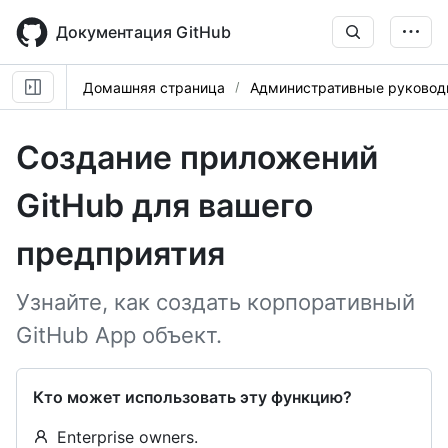
Skip
to
Документация GitHub
main
content
Домашняя страница
Административные руковод
Создание приложений
GitHub для вашего
предприятия
Узнайте, как создать корпоративный
GitHub App объект.
Кто может использовать эту функцию?
Enterprise owners.