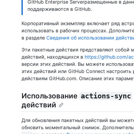
GitHub Enterprise Serverразмещенные в да
поддерживаются в GitHub.
Корпоративный экземпляр включает ряд встр
использовать в рабочих процессах. Дополнит
в разделе
Сведения об использовании действ
Эти пакетные действия представляют собой
действий, находящихся в
https://github.com/ac
версии этих действий. Вы можете использов
этих действий или GitHub Connect настроить
действиям GitHub.com. Описание этих параме
Использование
actions-sync
действий
Для обновления пакетных действий вы може
обновить моментальный снимок. Дополнитель