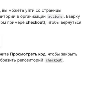
, вы можете уйти со страницы
зиторий в организации
. Вверху
actions
этом примере
checkout
), чтобы вернуться
кните
Просмотреть код
, чтобы закрыть
образить репозиторий
.
checkout