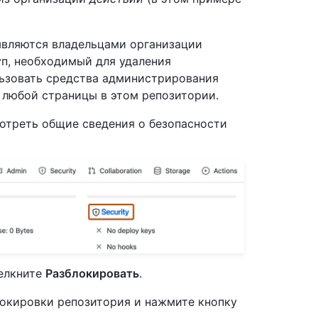
являются владельцами организации
уп, необходимый для удаления
льзовать средства администрирования
 любой страницы в этом репозитории.
отреть общие сведения о безопасности
щелкните
Разблокировать
.
окировки репозитория и нажмите кнопку