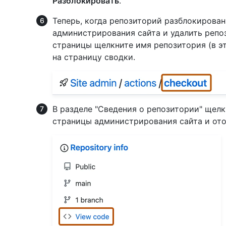
Разблокировать
.
Теперь, когда репозиторий разблокирован
администрирования сайта и удалить репо
страницы щелкните имя репозитория (в 
на страницу сводки.
В разделе "Сведения о репозитории" щел
страницы администрирования сайта и от