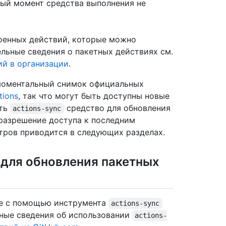
нный момент средства выполнения не
оенных действий, которые можно
ельные сведения о пакетных действиях см.
ий в организации
.
 моментальный снимок официальных
tions
, так что могут быть доступны новые
ать
средство для обновления
actions-sync
 разрешение доступа к последним
тров приводится в следующих разделах.
для обновления пакетных
те с помощью инструмента
actions-sync
ные сведения об использовании
actions-