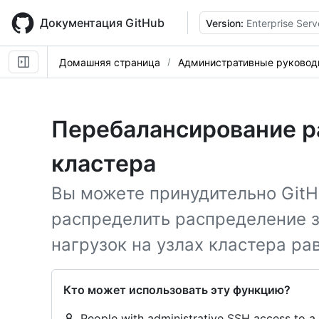
Skip
to
Документация GitHub
Version:
Enterprise Serv
main
content
Домашняя страница
Административные руковод
Перебалансирование р
кластера
Вы можете принудительно GitHu
распределить распределение з
нагрузок на узлах кластера ра
Кто может использовать эту функцию?
People with administrative SSH access to a