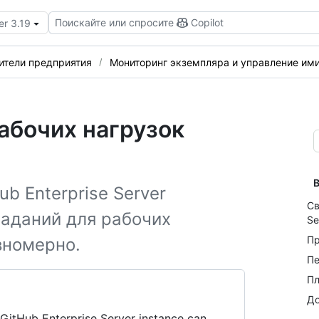
Поискайте или спросите
Copilot
er 3.19
ители предприятия
Мониторинг экземпляра и управление им
абочих нагрузок
В
b Enterprise Server
Св
аданий для рабочих
Se
Пр
вномерно.
Пе
Пл
До
 GitHub Enterprise Server instance can