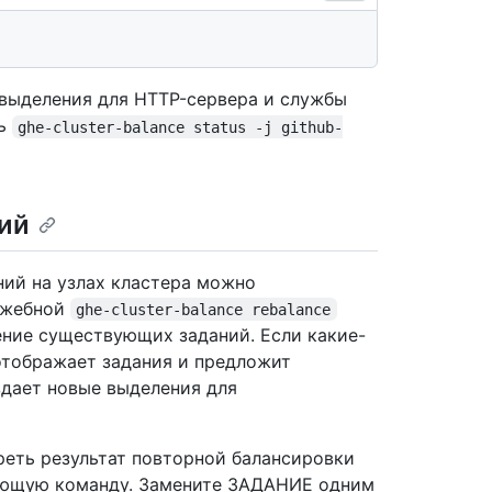
выделения для HTTP-сервера и службы
ть
ghe-cluster-balance status -j github-
ий
ний на узлах кластера можно
ужебной
ghe-cluster-balance rebalance
ние существующих заданий. Если какие-
отображает задания и предложит
здает новые выделения для
реть результат повторной балансировки
дующую команду. Замените ЗАДАНИЕ одним