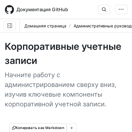
Skip
to
Документация GitHub
main
content
Домашняя страница
Административные руковод
Корпоративные учетные
записи
Начните работу с
администрированием сверху вниз,
изучив ключевые компоненты
корпоративной учетной записи.
Копировать как Markdown