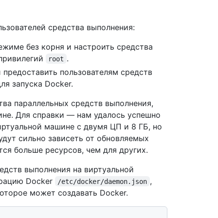
льзователей средства выполнения:
ежиме без корня и настроить средства
 привилегий
.
root
и предоставить пользователям средств
я запуска Docker.
ства параллельных средств выполнения,
не. Для справки — нам удалось успешно
иртуальной машине с двумя ЦП и 8 ГБ, но
удут сильно зависеть от обновляемых
ся больше ресурсов, чем для других.
редств выполнения на виртуальной
урацию Docker
,
/etc/docker/daemon.json
которое может создавать Docker.