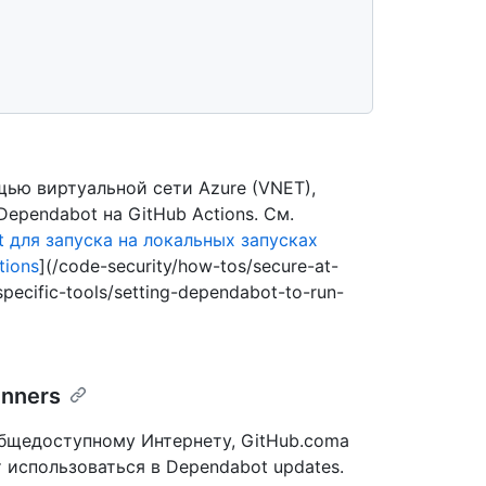
ью виртуальной сети Azure (VNET),
Dependabot на GitHub Actions. См.
 для запуска на локальных запусках
tions
](/code-security/how-tos/secure-at-
specific-tools/setting-dependabot-to-run-
unners
общедоступному Интернету, GitHub.comа
 использоваться в Dependabot updates.