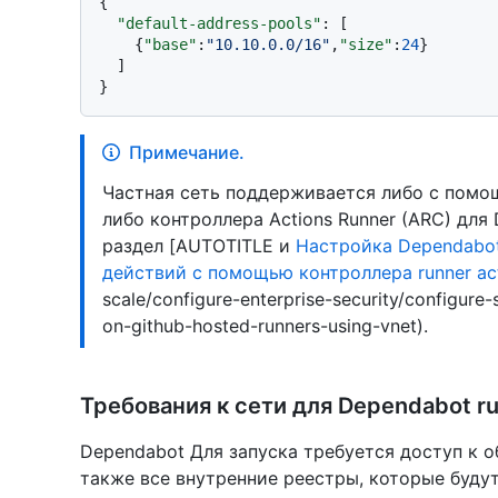
{
"default-address-pools"
:
[
{
"base"
:
"10.10.0.0/16"
,
"size"
:
24
}
]
}
Примечание.
Частная сеть поддерживается либо с помощ
либо контроллера Actions Runner (ARC) для 
раздел [AUTOTITLE и
Настройка Dependabot
действий с помощью контроллера runner ac
scale/configure-enterprise-security/configure-
on-github-hosted-runners-using-vnet).
Требования к сети для Dependabot r
Dependabot Для запуска требуется доступ к 
также все внутренние реестры, которые будут