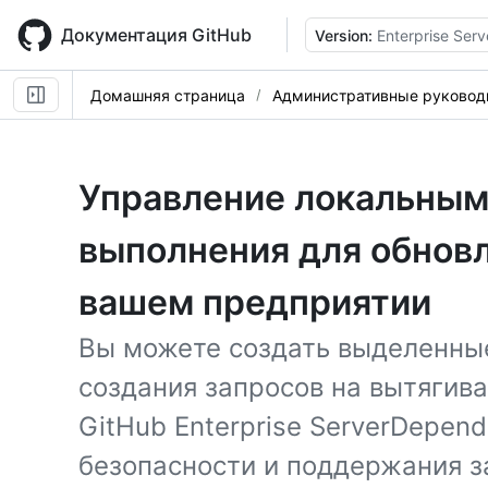
Skip
to
Документация GitHub
Version:
Enterprise Serv
main
content
Домашняя страница
Административные руковод
Управление локальным
выполнения для обнов
вашем предприятии
Вы можете создать выделенны
создания запросов на вытягив
GitHub Enterprise ServerDepen
безопасности и поддержания з