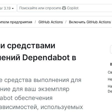
Поискайте или спросите
Copilot
er 3.19
ители предприятия
GitHub Actions
Включить GitHub Actions
и средствами
лений Dependabot в
В
Св
е средства выполнения для
Не
На
ание для ваш экземпляр
De
dabot обеспечения
ависимостей, используемых