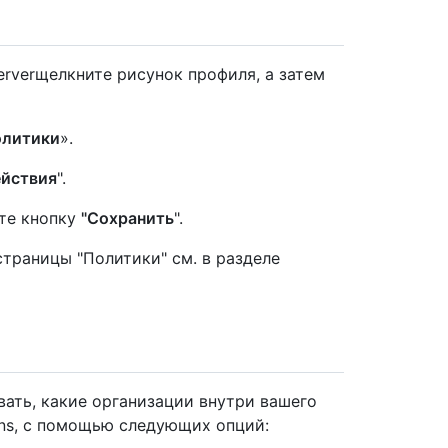
Serverщелкните рисунок профиля, а затем
литики
».
ействия
".
те кнопку
"Сохранить
".
траницы "Политики" см. в разделе
ать, какие организации внутри вашего
ons, с помощью следующих опций: