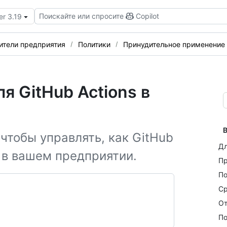
Поискайте или спросите
Copilot
er 3.19
ители предприятия
Политики
Принудительное применение 
я GitHub Actions в
В
чтобы управлять, как GitHub
Дл
 в вашем предприятии.
Пр
По
Ср
От
По