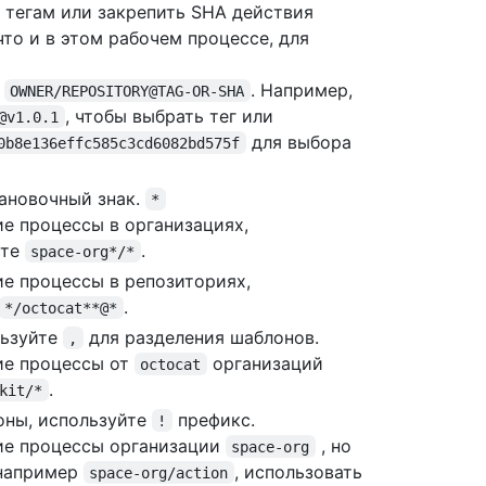
 тегам или закрепить SHA действия
что и в этом рабочем процессе, для
с
. Например,
OWNER/REPOSITORY@TAG-OR-SHA
, чтобы выбрать тег или
@v1.0.1
для выбора
0b8e136effc585c3cd6082bd575f
тановочный знак.
*
е процессы в организациях,
йте
.
space-org*/*
е процессы в репозиториях,
.
*/octocat**@*
льзуйте
для разделения шаблонов.
,
ие процессы от
организаций
octocat
.
kit/*
оны, используйте
префикс.
!
ие процессы организации
, но
space-org
 например
, использовать
space-org/action