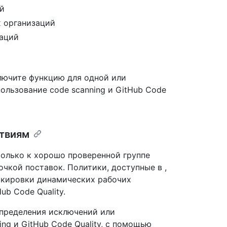
ий
х организаций
заций
ключите функцию для одной или
ользование code scanning и GitHub Code
ствиям
только к хорошо проверенной группе
чкой поставок. Политики, доступные в ,
окировки динамических рабочих
ub Code Quality.
определения исключений или
ng и GitHub Code Quality, с помощью