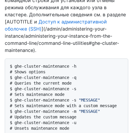
командной строки для установки или отмены
режима обслуживания для каждого узла в
кластере. Дополнительные сведения см. в разделе
[AUTOTITLE и
Доступ к административной
оболочке (SSH)
](/admin/administering-your-
instance/administering-your-instance-from-the-
command-line/command-line-utilities#ghe-cluster-
maintenance).
$ 
ghe-cluster-maintenance -h
# 
Shows options
$ 
ghe-cluster-maintenance -q
# 
Queries the current mode
$ 
ghe-cluster-maintenance -s
# 
Sets maintenance mode
$ 
ghe-cluster-maintenance -s 
"MESSAGE"
# 
Sets maintenance mode with a custom message
$ 
ghe-cluster-maintenance -m 
"MESSAGE"
# 
Updates the custom message
$ 
ghe-cluster-maintenance -u
# 
Unsets maintenance mode