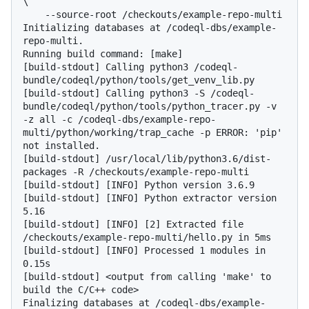
\

    --source-root /checkouts/example-repo-multi
Initializing databases at /codeql-dbs/example-
repo-multi.

Running build command: [make]

[build-stdout] Calling python3 /codeql-
bundle/codeql/python/tools/get_venv_lib.py

[build-stdout] Calling python3 -S /codeql-
bundle/codeql/python/tools/python_tracer.py -v 
-z all -c /codeql-dbs/example-repo-
multi/python/working/trap_cache -p ERROR: 'pip' 
not installed.

[build-stdout] /usr/local/lib/python3.6/dist-
packages -R /checkouts/example-repo-multi

[build-stdout] [INFO] Python version 3.6.9

[build-stdout] [INFO] Python extractor version 
5.16

[build-stdout] [INFO] [2] Extracted file 
/checkouts/example-repo-multi/hello.py in 5ms

[build-stdout] [INFO] Processed 1 modules in 
0.15s

[build-stdout] <output from calling 'make' to 
build the C/C++ code>

Finalizing databases at /codeql-dbs/example-