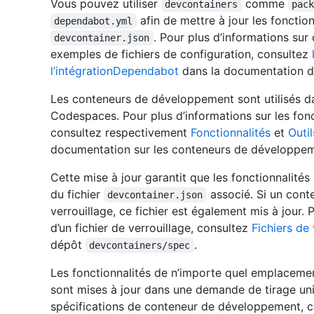
Vous pouvez utiliser
comme
devcontainers
pac
afin de mettre à jour les fonctio
dependabot.yml
. Pour plus d’informations sur
devcontainer.json
exemples de fichiers de configuration, consultez
l’intégrationDependabot
dans la documentation d
Les conteneurs de développement sont utilisés da
Codespaces. Pour plus d’informations sur les fonct
consultez respectivement
Fonctionnalités
et
Outi
documentation sur les conteneurs de développem
Cette mise à jour garantit que les fonctionnalités
du fichier
associé. Si un cont
devcontainer.json
verrouillage, ce fichier est également mis à jour. 
d’un fichier de verrouillage, consultez
Fichiers de 
dépôt
.
devcontainers/spec
Les fonctionnalités de n’importe quel emplacem
sont mises à jour dans une demande de tirage uniq
spécifications de conteneur de développement, 