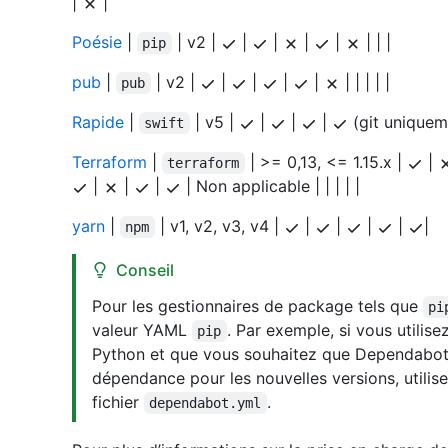
|
|
Poésie
|
| v2 |
|
|
|
|
| | |
pip
pub
|
| v2 |
|
|
|
|
| | | | |
pub
Rapide
|
| v5 |
|
|
|
(git uniquem
swift
Terraform
|
| >= 0,13, <= 1.15.x |
|
terraform
|
|
|
| Non applicable | | | | |
yarn
|
| v1, v2, v3, v4 |
|
|
|
|
|
npm
Conseil
Pour les gestionnaires de package tels que
pi
valeur YAML
. Par exemple, si vous utilise
pip
Python et que vous souhaitez que Dependabot s
dépendance pour les nouvelles versions, utilis
fichier
.
dependabot.yml