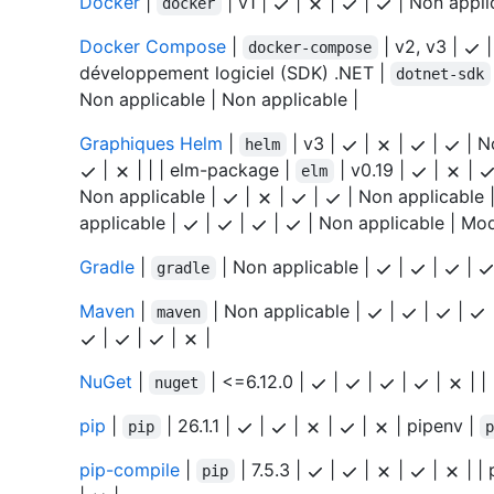
Docker
|
| v1 |
|
|
|
| Non appli
docker
Docker Compose
|
| v2, v3 |
docker-compose
développement logiciel (SDK) .NET |
dotnet-sdk
Non applicable | Non applicable |
Graphiques Helm
|
| v3 |
|
|
|
| N
helm
|
| | | elm-package |
| v0.19 |
|
|
elm
Non applicable |
|
|
|
| Non applicable 
applicable |
|
|
|
| Non applicable | Mo
Gradle
|
| Non applicable |
|
|
|
gradle
Maven
|
| Non applicable |
|
|
|
maven
|
|
|
|
NuGet
|
| <=6.12.0 |
|
|
|
|
| | 
nuget
pip
|
| 26.1.1 |
|
|
|
|
| pipenv |
pip
pip-compile
|
| 7.5.3 |
|
|
|
|
| |
pip