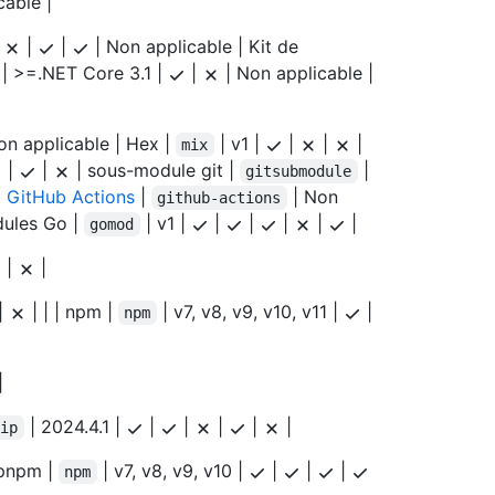
cable |
|
|
|
| Non applicable | Kit de
| >=.NET Core 3.1 |
|
| Non applicable |
on applicable | Hex |
| v1 |
|
|
|
mix
|
|
| sous-module git |
|
gitsubmodule
|
GitHub Actions
|
| Non
github-actions
dules Go |
| v1 |
|
|
|
|
|
gomod
|
|
|
| | | npm |
| v7, v8, v9, v10, v11 |
|
npm
|
| 2024.4.1 |
|
|
|
|
|
pip
 pnpm |
| v7, v8, v9, v10 |
|
|
|
npm