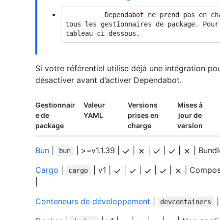
          Dependabot ne prend pas en charge les dépendances privées GitHub pour 
tous les gestionnaires de package. Pour
Si votre référentiel utilise déjà une intégration 
désactiver avant d’activer Dependabot.
Gestionnair
Valeur
Versions
Mises à
e de
YAML
prises en
jour de
package
charge
version
Bun
|
| >=v1.1.39 |
|
|
|
|
| Bundl
bun
Cargo
|
| v1 |
|
|
|
|
| Compos
cargo
|
Conteneurs de développement
|
|
devcontainers