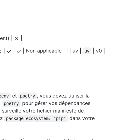
ent) |
|
|
|
| Non applicable | | | uv |
| v0 |
uv
et
, vous devez utiliser la
penv
poetry
z
pour gérer vos dépendances
poetry
urveille votre fichier manifeste de
ez
dans votre
package-ecosystem: "pip"