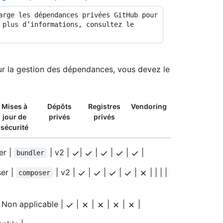
 plus d’informations, consultez le 
pour la gestion des dépendances, vous devez le
Mises à
Dépôts
Registres
Vendoring
jour de
privés
privés
sécurité
er |
| v2 |
|
|
|
|
|
bundler
er |
| v2 |
|
|
|
|
| | | |
composer
 Non applicable |
|
|
|
|
|