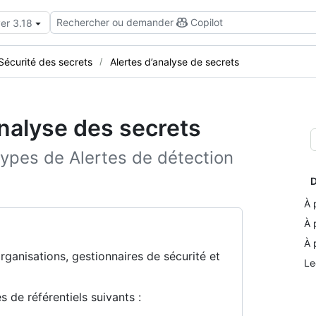
Rechercher ou demander
Copilot
er 3.18
Sécurité des secrets
Alertes d’analyse de secrets
analyse des secrets
 types de Alertes de détection
D
À 
À 
À 
organisations, gestionnaires de sécurité et
Le
 de référentiels suivants :