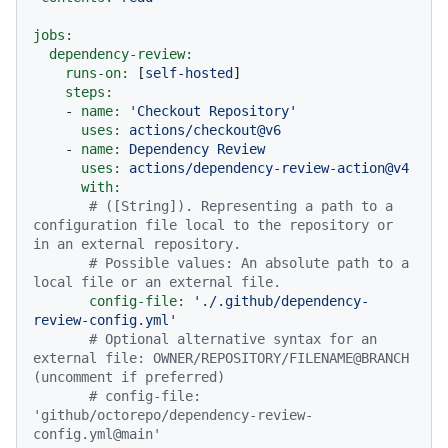
jobs:
dependency-review:
runs-on:
 [
self-hosted
]

steps:
-
name:
'Checkout Repository'
uses:
actions/checkout@v6
-
name:
Dependency
Review
uses:
actions/dependency-review-action@v4
with:
# ([String]). Representing a path to a 
configuration file local to the repository or 
in an external repository.
# Possible values: An absolute path to a 
local file or an external file.
config-file:
'./.github/dependency-
review-config.yml'
# Optional alternative syntax for an 
external file: OWNER/REPOSITORY/FILENAME@BRANCH 
(uncomment if preferred)
# config-file: 
'github/octorepo/dependency-review-
config.yml@main'