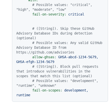
with:
# Possible values: "critical", 
"high", "moderate", "low"
fail-on-severity:
critical
# ([String]). Skip these GitHub 
Advisory Database IDs during detection 
(optional)
# Possible values: Any valid GitHub 
Advisory Database ID from 
https://github.com/advisories
allow-ghsas:
GHSA-abcd-1234-5679,
GHSA-efgh-1234-5679
# ([String]). Block pull requests 
that introduce vulnerabilities in the 
scopes that match this list (optional)
# Possible values: "development", 
"runtime", "unknown"
fail-on-scopes:
development,
runtime