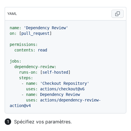
YAML
name:
'Dependency Review'
on:
 [
pull_request
]

permissions:
contents:
read
jobs:
dependency-review:
runs-on:
 [
self-hosted
]

steps:
-
name:
'Checkout Repository'
uses:
actions/checkout@v6
-
name:
Dependency
Review
uses:
actions/dependency-review-
action@v4
Spécifiez vos paramètres.