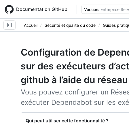
Skip
to
Documentation GitHub
Version:
Enterprise Serv
main
content
Accueil
Sécurité et qualité du code
Guides pratiq
Configuration de Depen
sur des exécuteurs d’ac
github à l’aide du réseau
Vous pouvez configurer un Résea
exécuter Dependabot sur les ex
Qui peut utiliser cette fonctionnalité ?