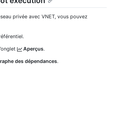
ot exécution
réseau privée avec VNET, vous pouvez
éférentiel.
l’onglet
Aperçus
.
raphe des dépendances
.