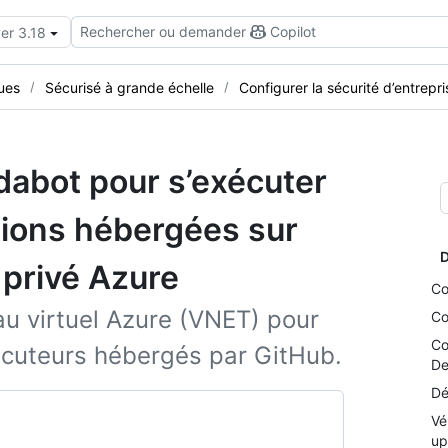
Rechercher ou demander
Copilot
er 3.18
ues
Sécurisé à grande échelle
Configurer la sécurité d’entrepri
dabot pour s’exécuter
tions hébergées sur
D
 privé Azure
Co
u virtuel Azure (VNET) pour
Co
Co
écuteurs hébergés par GitHub.
De
Dé
Vé
up