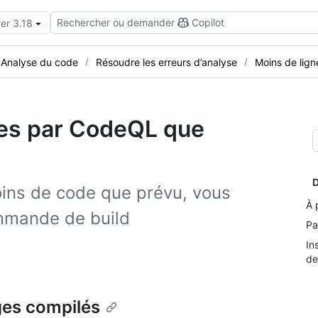
Rechercher ou demander
Copilot
er 3.18
Analyse du code
Résoudre les erreurs d’analyse
Moins de lig
ées par CodeQL que
D
ins de code que prévu, vous
À 
ommande de build
Pa
In
de
ges compilés