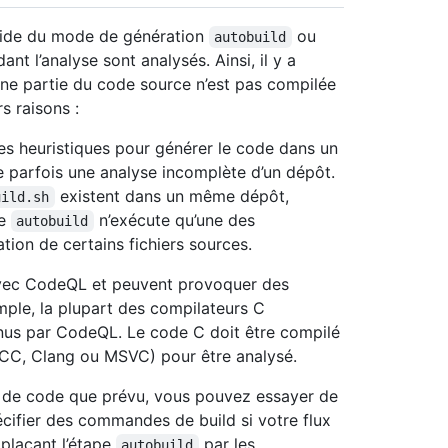
’aide du mode de génération
ou
autobuild
ant l’analyse sont analysés. Ainsi, il y a
ne partie du code source n’est pas compilée
s raisons :
des heuristiques pour générer le code dans un
ne parfois une analyse incomplète d’un dépôt.
existent dans un même dépôt,
uild.sh
pe
n’exécute qu’une des
autobuild
ion de certains fichiers sources.
avec CodeQL et peuvent provoquer des
mple, la plupart des compilateurs C
nnus par CodeQL. Le code C doit être compilé
CC, Clang ou MSVC) pour être analysé.
s de code que prévu, vous pouvez essayer de
cifier des commandes de build si votre flux
mplaçant l’étape
par les
autobuild