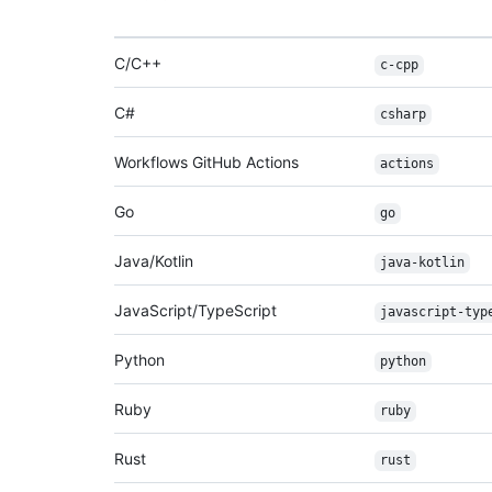
C/C++
c-cpp
C#
csharp
Workflows GitHub Actions
actions
Go
go
Java/Kotlin
java-kotlin
JavaScript/TypeScript
javascript-typ
Python
python
Ruby
ruby
Rust
rust