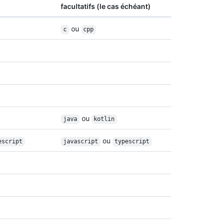
facultatifs (le cas échéant)
ou
c
cpp
ou
java
kotlin
ou
escript
javascript
typescript