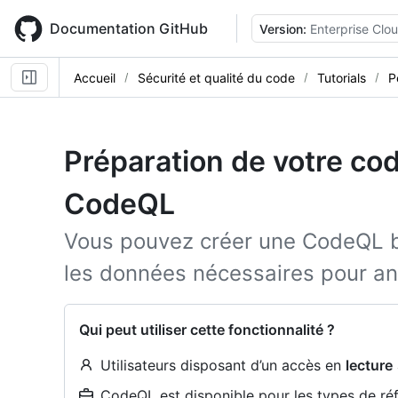
Skip
to
Documentation GitHub
Version:
Enterprise Clo
main
content
Accueil
Sécurité et qualité du code
Tutorials
P
Préparation de votre cod
CodeQL
Vous pouvez créer une CodeQL 
les données nécessaires pour an
Qui peut utiliser cette fonctionnalité ?
Utilisateurs disposant d’un accès en
lecture
CodeQL est disponible pour les types de réfé