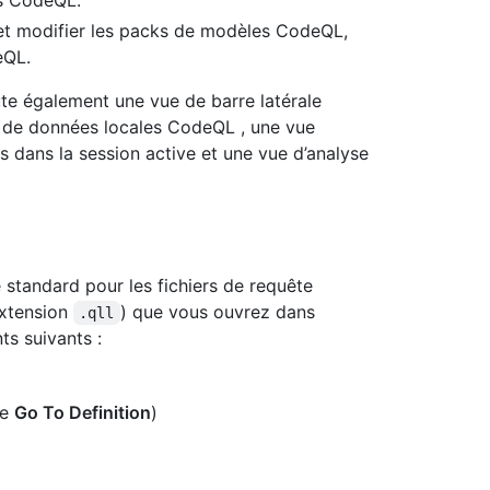
es CodeQL.
r et modifier les packs de modèles CodeQL,
eQL.
te également une vue de barre latérale
s de données locales CodeQL , une vue
 dans la session active et une vue d’analyse
e standard pour les fichiers de requête
(extension
) que vous ouvrez dans
.qll
ts suivants :
me
Go To Definition
)