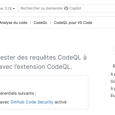
Rechercher ou demander
Copilot
er 3.18
Analyse du code
CodeQL
CodeQL pour VS Code
 tester des requêtes CodeQL à
 avec l’extension CodeQL.
D
À 
Do
À 
rentiels suivants :
Ét
n avec
GitHub Code Security
activé