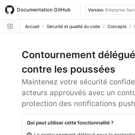
Skip
to
Documentation GitHub
Version:
Enterprise Serv
main
content
Accueil
Sécurité et qualité du code
Concepts
Contournement délégué 
contre les poussées
Maintenez votre sécurité confide
acteurs approuvés avec un cont
protection des notifications push
Qui peut utiliser cette fonctionnalité ?
Le contournement délégué pour la protection