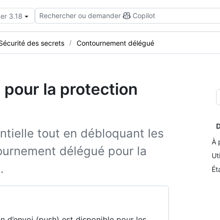
Rechercher ou demander
Copilot
er 3.18
Sécurité des secrets
Contournement délégué
pour la protection
D
ntielle tout en débloquant les
À 
ournement délégué pour la
Ut
.
Ét
 d’envoi (push) est disponible pour les