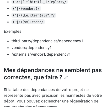
(3rd|[Tt]hird)[-_]?[Pp]arty/
(^|/)vendors?/
(^|/)[Ee]xtern(als?)?/
(^|/)[Vv]+endor/
Exemples :
third-party/dependencies/dependency1
vendors/dependency1
/externals/vendor1/dependency1
Mes dépendances ne semblent pas
correctes, que faire ?
Si la table des dépendances de votre projet ne
représente pas avec précision les manifestes de votre
dépôt, vous pouvez déclencher une régénération de
son graphe des dépendances.