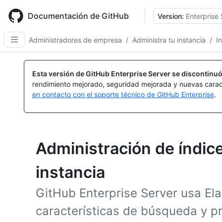
Skip
to
Documentación de GitHub
Version:
Enterprise 
main
content
Administradores de empresa
/
Administra tu instancia
/
I
Esta versión de GitHub Enterprise Server se discontinuó
rendimiento mejorado, seguridad mejorada y nuevas carac
en contacto con el soporte técnico de GitHub Enterprise
.
Administración de índic
instancia
GitHub Enterprise Server usa Ela
características de búsqueda y p