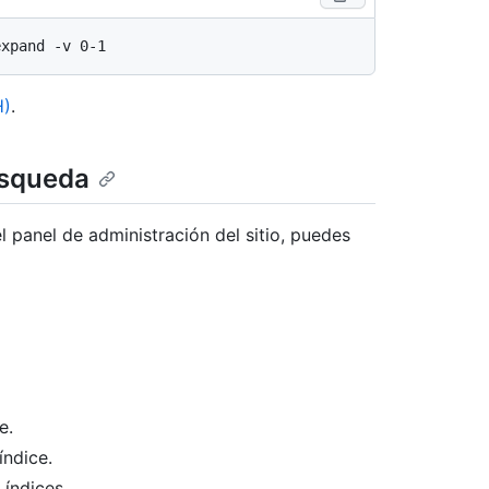
H)
.
úsqueda
l panel de administración del sitio, puedes
e.
ndice.
 índices.