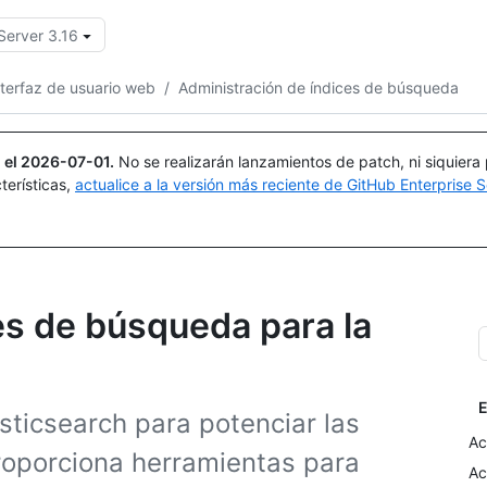
Server 3.16
Buscar o preguntar
Copilot
nterfaz de usuario web
/
Administración de índices de búsqueda
 el
2026-07-01
.
No se realizarán lanzamientos de patch, ni siquiera
terísticas,
actualice a la versión más reciente de GitHub Enterprise S
es de búsqueda para la
E
sticsearch para potenciar las
Ac
roporciona herramientas para
Ac