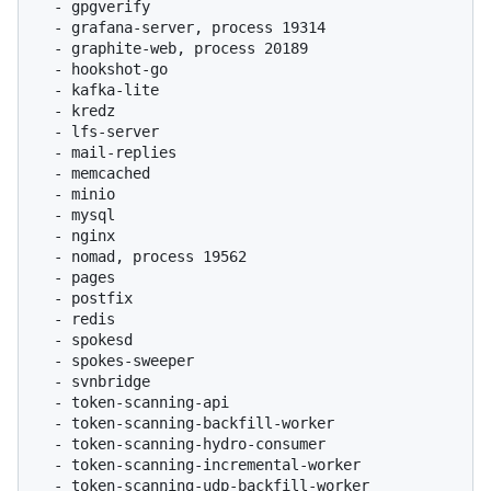
  - gpgverify

  - grafana-server, process 19314

  - graphite-web, process 20189

  - hookshot-go

  - kafka-lite

  - kredz

  - lfs-server

  - mail-replies

  - memcached

  - minio

  - mysql

  - nginx

  - nomad, process 19562

  - pages

  - postfix

  - redis

  - spokesd

  - spokes-sweeper

  - svnbridge

  - token-scanning-api

  - token-scanning-backfill-worker

  - token-scanning-hydro-consumer

  - token-scanning-incremental-worker

  - token-scanning-udp-backfill-worker
