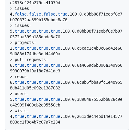
e2873c424a279cc41079d
> 
issues-
4,
false
,
false
,
false
,
true
,100.0,d0bb08f71eebf6e7
b070572aa399b185dbdc8a76
> 
issues-
5,
true
,
true
,
true
,
true
,100.0,d0bb08f71eebf6e7b07
0572aa399b185dbdc8a76
> 
projects-
2,
true
,
true
,
true
,
true
,100.0,c5cac1c4b3c66d42e60
9d088d174dbc3dd44469a
> 
pull-requests-
6,
true
,
true
,
true
,
true
,100.0,6a466ad6b896a349950
9990979bf9a18d7d41de3
> 
repos-
6,
true
,
true
,
true
,
true
,100.0,6c8b5fbba0fc1e40955
8db411d05e092c1387082
> 
users-
5,
true
,
true
,
true
,
true
,100.0,38984875552bb826c9e
c42999f409cb2e95556eb
> 
wikis-
4,
true
,
true
,
true
,
true
,100.0,2613dec44bd14e14577
803ac1f9e4b7e07a7c234