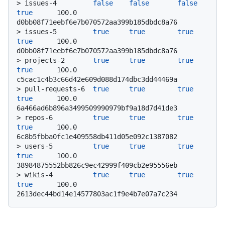
> 
issues-4         
false
false
false
true
      100.0           
d0bb08f71eebf6e7b070572aa399b185dbdc8a76
> 
issues-5         
true
true
true
true
      100.0           
d0bb08f71eebf6e7b070572aa399b185dbdc8a76
> 
projects-2       
true
true
true
true
      100.0           
c5cac1c4b3c66d42e609d088d174dbc3dd44469a
> 
pull-requests-6  
true
true
true
true
      100.0           
6a466ad6b896a3499509990979bf9a18d7d41de3
> 
repos-6          
true
true
true
true
      100.0           
6c8b5fbba0fc1e409558db411d05e092c1387082
> 
users-5          
true
true
true
true
      100.0           
38984875552bb826c9ec42999f409cb2e95556eb
> 
wikis-4          
true
true
true
true
      100.0           
2613dec44bd14e14577803ac1f9e4b7e07a7c234