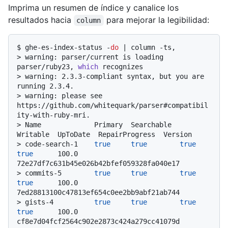
Imprima un resumen de índice y canalice los
resultados hacia
para mejorar la legibilidad:
column
$ 
ghe-es-index-status -
do
 | column -ts,
> 
warning: parser/current is loading 
parser/ruby23, 
which
 recognizes
> 
warning: 2.3.3-compliant syntax, but you are 
running 2.3.4.
> 
warning: please see 
https://github.com/whitequark/parser#compatibil
ity-with-ruby-mri.
> 
Name             Primary  Searchable  
Writable  UpToDate  RepairProgress  Version
> 
code-search-1    
true
true
true
true
      100.0           
72e27df7c631b45e026b42bfef059328fa040e17
> 
commits-5        
true
true
true
true
      100.0           
7ed28813100c47813ef654c0ee2bb9abf21ab744
> 
gists-4          
true
true
true
true
      100.0           
cf8e7d04fcf2564c902e2873c424a279cc41079d