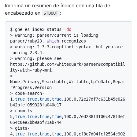
Imprima un resumen de índice con una fila de
encabezado en
:
STDOUT
$ 
ghe-es-index-status -
do
> 
warning: parser/current is loading 
parser/ruby23, 
which
 recognizes
> 
warning: 2.3.3-compliant syntax, but you are 
running 2.3.4.
> 
warning: please see 
https://github.com/whitequark/parser#compatibil
ity-with-ruby-mri.
> 
Name,Primary,Searchable,Writable,UpToDate,Repai
rProgress,Version
> 
code-search-
1,
true
,
true
,
true
,
true
,100.0,72e27df7c631b45e026
b42bfef059328fa040e17
> 
commits-
5,
true
,
true
,
true
,
true
,100.0,7ed28813100c47813ef
654c0ee2bb9abf21ab744
> 
gists-
4,
true
,
true
,
true
,
true
,100.0,cf8e7d04fcf2564c902