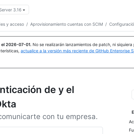
Server 3.16
Buscar o preguntar
Copilot
des y acceso
/
Aprovisionamiento cuentas con SCIM
/
Configuraci
 el
2026-07-01
.
No se realizarán lanzamientos de patch, ni siquiera
terísticas,
actualice a la versión más reciente de GitHub Enterprise S
nticación de y el
Okta
E
comunicarte con tu empresa.
Ac
Fu