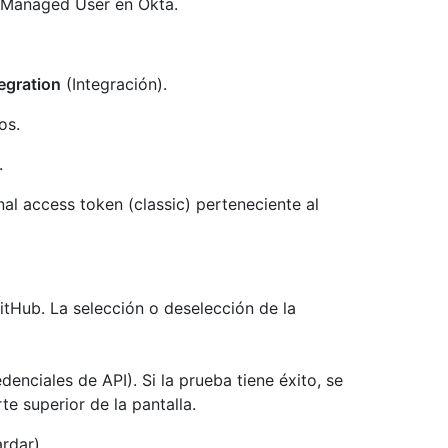
e Managed User en Okta.
egration
(Integración).
os.
.
al access token (classic) perteneciente al
tHub. La selección o deselección de la
denciales de API). Si la prueba tiene éxito, se
te superior de la pantalla.
rdar).