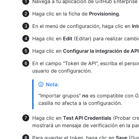
Navega a tu aplicación de GitHub Enterpris
Haga clic en la ficha de
Provisioning
.
En el menú de configuración, haga clic en
Int
Haga clic en
Edit
(Editar) para realizar cambi
Haga clic en
Configurar la integración de API
En el campo "Token de API", escriba el person
usuario de configuración.
Nota:
"Importar grupos"
no
es compatible con Gi
casilla no afecta a la configuración.
Haga clic en
Test API Credentials
(Probar cre
mostrará un mensaje de verificación en la par
Para guardar el token, haga clic en
Save
(Gua