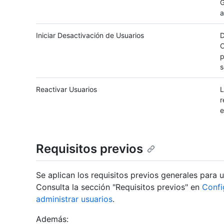
G
a
Iniciar Desactivación de Usuarios
D
O
p
s
Reactivar Usuarios
L
r
e
Requisitos previos
Se aplican los requisitos previos generales para 
Consulta la sección "Requisitos previos" en
Confi
administrar usuarios
.
Además: