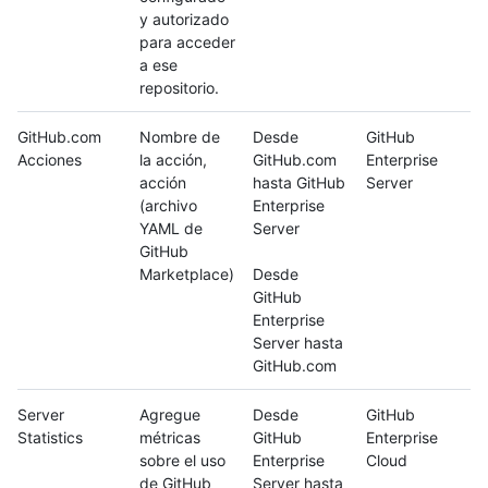
y autorizado
para acceder
a ese
repositorio.
GitHub.com
Nombre de
Desde
GitHub
Acciones
la acción,
GitHub.com
Enterprise
acción
hasta GitHub
Server
(archivo
Enterprise
YAML de
Server
GitHub
Marketplace)
Desde
GitHub
Enterprise
Server hasta
GitHub.com
Server
Agregue
Desde
GitHub
Statistics
métricas
GitHub
Enterprise
sobre el uso
Enterprise
Cloud
de GitHub
Server hasta