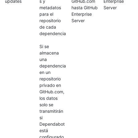
updates
s y
GitHub.com
Enterprise
metadatos
hasta GitHub
Server
para el
Enterprise
repositorio
Server
de cada
dependencia
Si se
almacena
una
dependencia
en un
repositorio
privado en
GitHub.com,
los datos
solo se
transmitirán
si
Dependabot
está
configurado