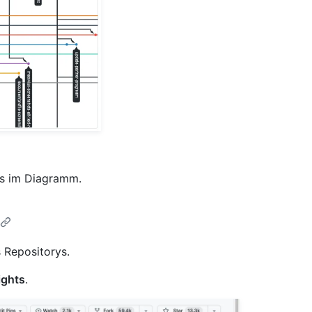
es im Diagramm.
 Repositorys.
ights
.