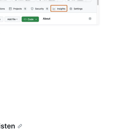
.
isten