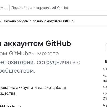
Поискайте или спросите
Copilot
eam
Начало работы с вашим аккаунтом GitHub
 аккаунтом GitHub
ом GitHubвы можете
епозитории, сотрудничать с
В
Ча
сообществом.
Ча
пр
оздание аккаунта и начало работы
Ча
бщества.
Ча
Gi
Ча