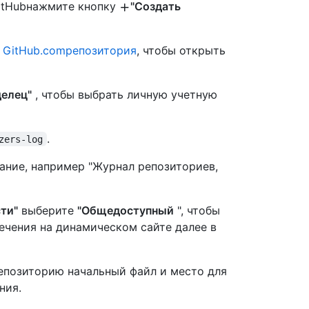
GitHubнажмите кнопку
"Создать
 GitHub.comрепозитория
, чтобы открыть
делец"
, чтобы выбрать личную учетную
.
zers-log
ание, например "Журнал репозиториев,
ти"
выберите
"Общедоступный
", чтобы
ечения на динамическом сайте далее в
репозиторию начальный файл и место для
ния.