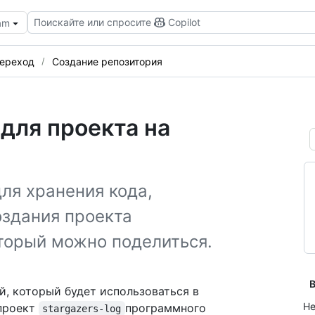
Поискайте или спросите
Copilot
eam
переход
Создание репозитория
для проекта на
ля хранения кода,
оздания проекта
торый можно поделиться.
В
й, который будет использоваться в
Не
 проект
программного
stargazers-log