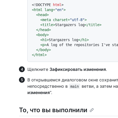
<!DOCTYPE 
html
>
<
html
lang
=
"en"
>
<
head
>
<
meta
charset
=
"utf-8"
>
<
title
>
Stargazers log
</
title
>
</
head
>
<
body
>
<
h1
>
Stargazers log
</
h1
>
<
p
>
A log of the repositories I've st
</
body
>
</
html
>
Щелкните
Зафиксировать изменения
.
В открывшемся диалоговом окне сохрани
непосредственно в
ветви, а затем 
main
изменения
".
То, что вы выполнили