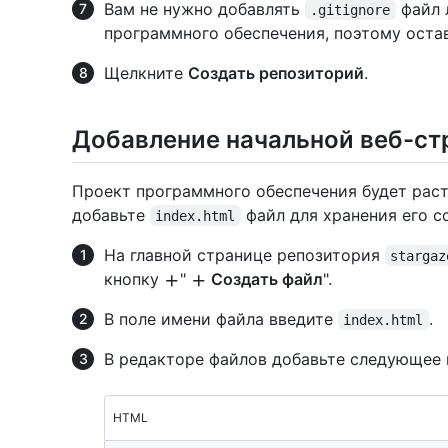
Вам не нужно добавлять
файл 
.gitignore
программного обеспечения, поэтому оста
Щелкните
Создать репозиторий
.
Добавление начальной веб-с
Проект программного обеспечения будет раст
добавьте
файл для хранения его с
index.html
На главной странице репозитория
stargaz
кнопку
"
Создать файл
".
В поле имени файла введите
.
index.html
В редакторе файлов добавьте следующее 
HTML