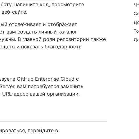
аботу, напишите код, просмотрите
Чт
 веб-сайте.
Со
До
орый отслеживает и отображает
То
ет вам создать личный каталог
нужны. В главной роли репозитории также
Да
ющего и показать благодарность
уете GitHub Enterprise Cloud с
Server, вам потребуется заменить
 URL-адрес вашей организации.
ироваться, перейдите в