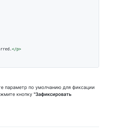
arred.
</
p
>
те параметр по умолчанию для фиксации
нажмите кнопку
"Зафиксировать