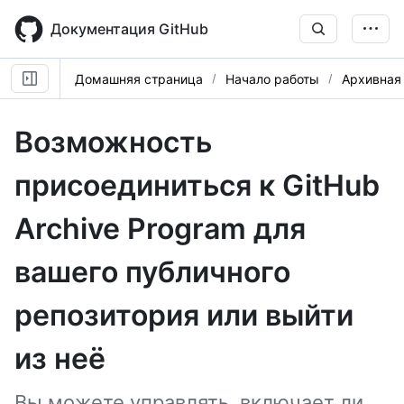
Skip
to
Документация GitHub
main
content
Домашняя страница
Начало работы
Архивная
Возможность
присоединиться к GitHub
Archive Program для
вашего публичного
репозитория или выйти
из неё
Вы можете управлять, включает ли