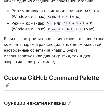
нажав одно из следующих сочетаний клавиш:
Режим поиска и навигации:
или
+
Esc
Ctrl
K
(Windows и Linux)
+
(Mac)
Command
K
Режим команды:
или
+
+
Esc
Ctrl
Shift
K
(Windows и Linux)
+
+
(Mac)
Command
Shift
K
Если вы настроили сочетания клавиш для палитры
команд в параметрах специальных возможностей,
настроенные сочетания клавиш будут
использоваться как для открытия, так и для
закрытия палитры команд.
Ссылка GitHub Command Palette
Функции нажатия клавиш