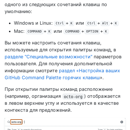
одного из следующих сочетаний клавиш по
умолчанию:
Windows и Linux:
+
или
+
+
Ctrl
K
Ctrl
Alt
K
Mac:
+
или
+
+
COMMAND
K
COMMAND
OPTION
K
Вы можете настроить сочетания клавиш,
используемые для открытия палитры команд, в
разделе "Специальные возможности"
параметров
пользователя. Для получения дополнительной
информации смотрите
раздел «Настройка ваших
GitHub Command Palette горячих клавиш
».
При открытии палитры команд расположение
(например, организация
) отображается
octo-org
в левом верхнем углу и используется в качестве
контекста для предложений.