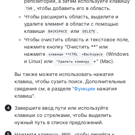
репозиторий, а затем используйте клавишу
, чтобы добавить его в область.
TAB
Чтобы расширить область, выделите и
удалите элемент в области с помощью
клавиши
или
.
BACKSPACE
DELETE
Чтобы очистить область и текстовое поле,
нажмите кнопку "Очистить **" или
нажмите
(Windows
клавиши **CTRL
+Backspace
и Linux) или
+" (Mac).
"Удалить
команду
Вы также можете использовать нажатия
клавиш, чтобы сузить поиск. Дополнительные
сведения см. в разделе
"Функции
нажатия
клавиш".
Завершите ввод пути или используйте
клавиши со стрелками, чтобы выделить
нужный путь в списке предложений.
Нажмите клавишу
, чтобы перейти к
ВВОД