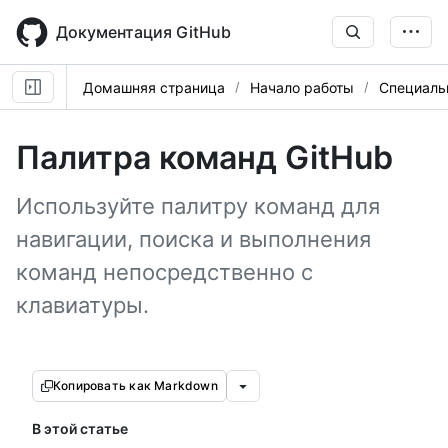
Skip
to
Документация GitHub
main
content
Домашняя страница
Начало работы
Специаль
Палитра команд GitHub
Используйте палитру команд для
навигации, поиска и выполнения
команд непосредственно с
клавиатуры.
Копировать как Markdown
В этой статье