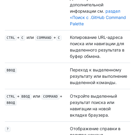
дополнительной
информации см.
раздел
«Поиск с .GitHub Command
Palette
+
или
+
Копирование URL-адреса
CTRL
C
COMMAND
C
поиска или навигации для
выделенного результата в
буфер обмена.
Переход к выделенному
ВВОД
результату или выполнение
выделенной команды.
+
или
+
Откройте выделенный
CTRL
ВВОД
COMMAND
результат поиска или
ВВОД
навигации на новой
вкладке браузера.
Отображение справки в
?
палитре команд.