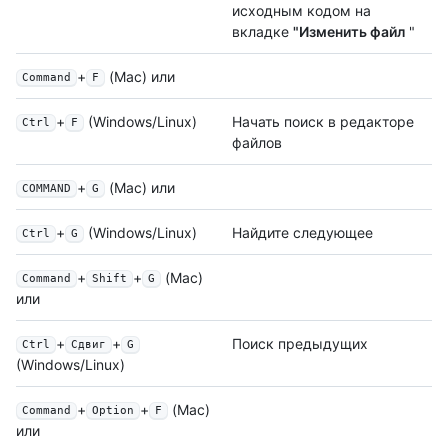
исходным кодом на
вкладке
"Изменить файл
"
+
(Mac) или
Command
F
+
(Windows/Linux)
Начать поиск в редакторе
Ctrl
F
файлов
+
(Mac) или
COMMAND
G
+
(Windows/Linux)
Найдите следующее
Ctrl
G
+
+
(Mac)
Command
Shift
G
или
+
+
Поиск предыдущих
Ctrl
Сдвиг
G
(Windows/Linux)
+
+
(Mac)
Command
Option
F
или