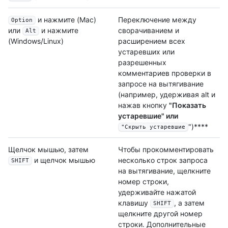
и нажмите (Mac)
Переключение между
Option
сворачиванием и
или
и нажмите
Alt
расширением всех
(Windows/Linux)
устаревших или
разрешенных
комментариев проверки в
запросе на вытягивание
(например, удерживая alt и
нажав кнопку
"Показать
устаревшие" или
")****
"Скрыть устаревшие
Щелчок мышью, затем
Чтобы прокомментировать
и щелчок мышью
несколько строк запроса
SHIFT
на вытягивание, щелкните
номер строки,
удерживайте нажатой
клавишу
, а затем
SHIFT
щелкните другой номер
строки. Дополнительные