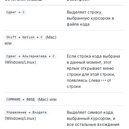
+
Выделяет строку,
Сдвиг
J
выбранную курсором в
файле кода
+
+
(Mac)
Shift
Option
C
или
+
+
Если строка кода выбрана
Сдвиг
Альтернатива
C
в данный момент, этот
(Windows/Linux)
ярлык открывает меню
строки для этой строки,
появляясь слева
от
строки
+
(Mac) или
COMMAND
ВВОД
+
Выделяет символ кода,
Управление
Входите
выбранный курсором, и
(Windows/Linux)
все остальные вхождения