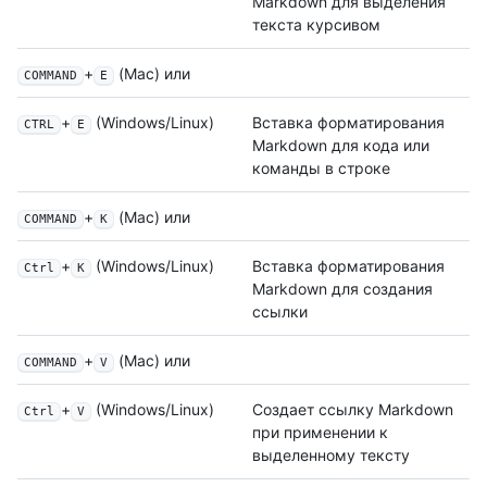
Markdown для выделения
текста курсивом
+
(Mac) или
COMMAND
E
+
(Windows/Linux)
Вставка форматирования
CTRL
E
Markdown для кода или
команды в строке
+
(Mac) или
COMMAND
K
+
(Windows/Linux)
Вставка форматирования
Ctrl
K
Markdown для создания
ссылки
+
(Mac) или
COMMAND
V
+
(Windows/Linux)
Создает ссылку Markdown
Ctrl
V
при применении к
выделенному тексту