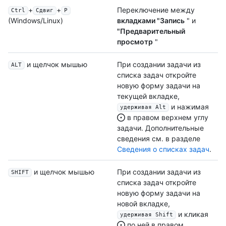
+
+
Переключение между
Ctrl
Сдвиг
P
вкладками "Запись
" и
(Windows/Linux)
"Предварительный
просмотр
"
и щелчок мышью
При создании задачи из
ALT
списка задач откройте
новую форму задачи на
текущей вкладке,
и нажимая
удерживая Alt
в правом верхнем углу
задачи. Дополнительные
сведения см. в разделе
Сведения о списках задач
.
и щелчок мышью
При создании задачи из
SHIFT
списка задач откройте
новую форму задачи на
новой вкладке,
и кликая
удерживая Shift
по ней в правом