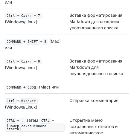
или
+
+
Вставка форматирования
Ctrl
Сдвиг
7
Markdown для создания
(Windows/Linux)
упорядоченного списка
+
+
(Mac)
COMMAND
SHIFT
8
или
+
+
Вставка форматирования
Ctrl
Сдвиг
8
Markdown для
(Windows/Linux)
неупорядоченного списка
+
(Mac) или
COMMAND
ВВОД
+
Отправка комментария
Ctrl
Входите
(Windows/Linux)
+
затем
+
Открытие меню
CTRL
.
CTRL
сохраненных ответов и
[номер сохраненного
ответа]
автоматическое