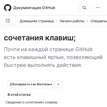
Skip
to
Документация GitHub
main
content
Домашняя страница
Начало работы
Специаль
сочетания клавиш;
Почти на каждой странице GitHub
есть клавишный ярлык, позволяющий
быстрее выполнять действия.
Копировать как Markdown
В этой статье
Сведения о сочетаниях клавиш