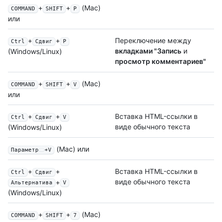
+
+
(Mac)
COMMAND
SHIFT
P
или
+
+
Переключение между
Ctrl
Сдвиг
P
вкладками "Запись
и
(Windows/Linux)
просмотр комментариев"
+
+
(Mac)
COMMAND
SHIFT
V
или
+
+
Вставка HTML-ссылки в
Ctrl
Сдвиг
V
виде обычного текста
(Windows/Linux)
(Mac) или
Параметр
+V
+
+
Вставка HTML-ссылки в
Ctrl
Сдвиг
виде обычного текста
+
Альтернатива
V
(Windows/Linux)
+
+
(Mac)
COMMAND
SHIFT
7