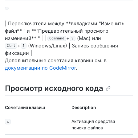
| Переключатели между **вкладками "Изменить
файл** " и **"Предварительный просмотр
изменений** " | |
+
(Mac) или
Command
S
+
(Windows/Linux) | Запись сообщения
Ctrl
S
фиксации |
Дополнительные сочетания клавиш см. в
документации по CodeMirror
.
Просмотр исходного кода
Сочетания клавиш
Description
Активация средства
с
поиска файлов