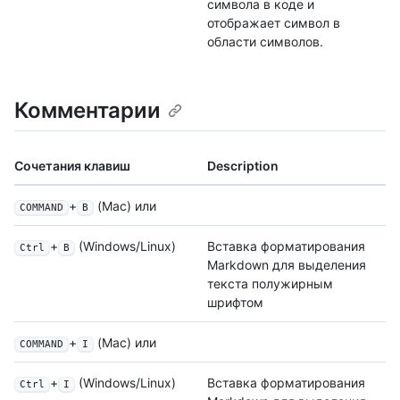
символа в коде и
отображает символ в
области символов.
Комментарии
Сочетания клавиш
Description
+
(Mac) или
COMMAND
B
+
(Windows/Linux)
Вставка форматирования
Ctrl
B
Markdown для выделения
текста полужирным
шрифтом
+
(Mac) или
COMMAND
I
+
(Windows/Linux)
Вставка форматирования
Ctrl
I