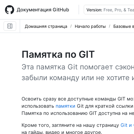
Skip
to
Документация GitHub
Version:
Free, Pro, & T
main
content
Домашняя страница
Начало работы
Базовые 
Памятка по GIT
Эта памятка Git помогает сэко
забыли команду или не хотите и
Освоить сразу все доступные команды GIT м
использовать
памятки
Git для краткой ссылки
Памятка по использованию GIT доступна на н
Кроме того, загляните на нашу страницу
Git и
на гайды, видео и многое другое.