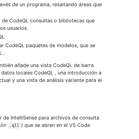
través de un programa, resaltando áreas que
es de CodeQL consultas o bibliotecas que
os usuarios.
QL
itar CodeQL paquetes de modelos, que se
L .
mbién añade una vista CodeQL de barra
e datos locales CodeQL , una introducción a
tual y una vista de análisis variante para el
 de IntelliSense para archivos de consulta
sión
) que se abren en el VS Code
.qll