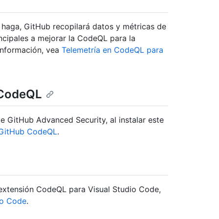
 haga, GitHub recopilará datos y métricas de
incipales a mejorar la CodeQL para la
información, vea
Telemetría en CodeQL para
b CodeQL
de GitHub Advanced Security, al instalar este
 GitHub CodeQL
.
 extensión CodeQL para Visual Studio Code,
io Code
.