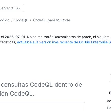
Server 3.16
Buscar o preguntar
Copilot
código
/
CodeQL
/
CodeQL para VS Code
 el
2026-07-01
.
No se realizarán lanzamientos de patch, ni siquiera
terísticas,
actualice a la versión más reciente de GitHub Enterprise S
ar consultas CodeQL dentro de
sión CodeQL.
E
Ac
Da