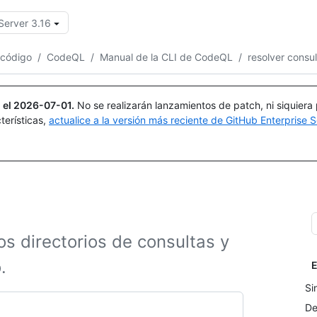
Server 3.16
Buscar o preguntar
Copilot
 código
/
CodeQL
/
Manual de la CLI de CodeQL
/
resolver consu
 el
2026-07-01
.
No se realizarán lanzamientos de patch, ni siquiera
terísticas,
actualice a la versión más reciente de GitHub Enterprise S
s directorios de consultas y
.
E
Si
De