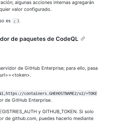
ación; algunas acciones internas agregarán
uier valor configurado.
eso es
).
;
rador de paquetes de CodeQL
ervidor de GitHub Enterprise; para ello, pasa
_url>=<token>.
N1,https://containers.GHEHOSTNAME2/v2/=TOKE
or de GitHub Enterprise.
_REGISTRIES_AUTH y GITHUB_TOKEN. Si solo
dor de github.com, puedes hacerlo mediante