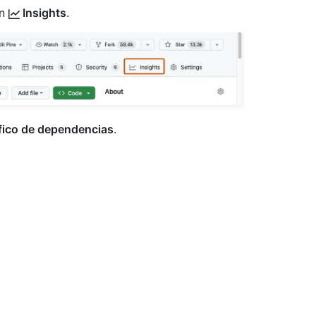
en
Insights
.
fico de dependencias
.