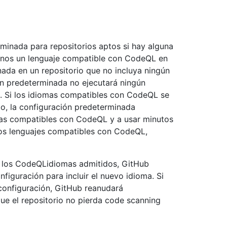
rminada para repositorios aptos si hay alguna
 menos un lenguaje compatible con CodeQL en
inada en un repositorio que no incluya ningún
n predeterminada no ejecutará ningún
s. Si los idiomas compatibles con CodeQL se
io, la configuración predeterminada
as compatibles con CodeQL y a usar minutos
los lenguajes compatibles con CodeQL,
ir los CodeQLidiomas admitidos, GitHub
figuración para incluir el nuevo idioma. Si
configuración, GitHub reanudará
ue el repositorio no pierda code scanning