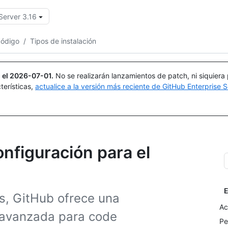
Server 3.16
Buscar o preguntar
Copilot
código
/
Tipos de instalación
 el
2026-07-01
.
No se realizarán lanzamientos de patch, ni siquiera
terísticas,
actualice a la versión más reciente de GitHub Enterprise S
onfiguración para el
E
, GitHub ofrece una
Ac
 avanzada para code
Pe