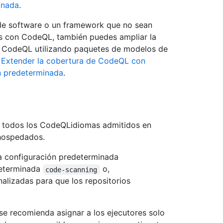
inada
.
 de software o un framework que no sean
das con CodeQL, también puedes ampliar la
e CodeQL utilizando paquetes de modelos de
a
Extender la cobertura de CodeQL con
n predeterminada
.
a todos los CodeQLidiomas admitidos en
hospedados.
a configuración predeterminada
determinada
o,
code-scanning
alizadas para que los repositorios
 se recomienda asignar a los ejecutores solo