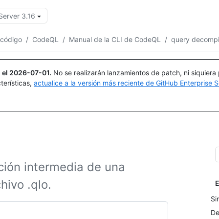
Server 3.16
Buscar o preguntar
Copilot
 código
/
CodeQL
/
Manual de la CLI de CodeQL
/
query decompi
 el
2026-07-01
.
No se realizarán lanzamientos de patch, ni siquiera
terísticas,
actualice a la versión más reciente de GitHub Enterprise S
ción intermedia de una
ivo .qlo.
E
Si
De