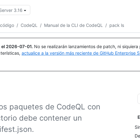
Server 3.16
Buscar o preguntar
Copilot
 código
/
CodeQL
/
Manual de la CLI de CodeQL
/
pack ls
 el
2026-07-01
.
No se realizarán lanzamientos de patch, ni siquiera
terísticas,
actualice a la versión más reciente de GitHub Enterprise S
los paquetes de CodeQL con
ectorio debe contener un
E
Si
fest.json.
De