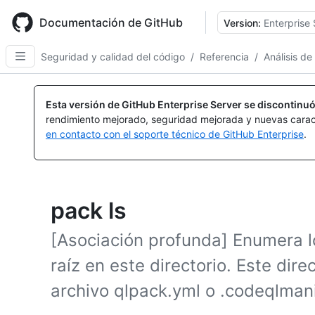
Skip
to
Documentación de GitHub
Version:
Enterprise 
main
content
Seguridad y calidad del código
/
Referencia
/
Análisis de
Esta versión de GitHub Enterprise Server se discontinuó
rendimiento mejorado, seguridad mejorada y nuevas carac
en contacto con el soporte técnico de GitHub Enterprise
.
pack ls
[Asociación profunda] Enumera 
raíz en este directorio. Este dir
archivo qlpack.yml o .codeqlmani