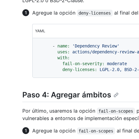
LGPL-2.0 o BSD-2-Clause.
Agregue la opción
al final de
deny-licenses
YAML
-
name:
'Dependency Review'
uses:
actions/dependency-review-
with:
fail-on-severity:
moderate
deny-licenses:
LGPL-2.0,
BSD-2
Paso 4: Agregar ámbitos
Por último, usaremos la opción
p
fail-on-scopes
vulnerables a entornos de implementación específ
Agregue la opción
al final d
fail-on-scopes