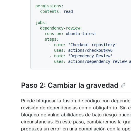
permissions:
contents:
read
jobs:
dependency-review:
runs-on:
ubuntu-latest
steps:
-
name:
'Checkout repository'
uses:
actions/checkout@v6
-
name:
'Dependency Review'
uses:
actions/dependency-review-
Paso 2: Cambiar la gravedad
Puede bloquear la fusión de código con depende
revisión de dependencias como obligatorio. Sin e
bloqueo de vulnerabilidades de bajo riesgo puede
circunstancias. En este paso, cambiaremos la gra
produzca un error en una compilación con la op