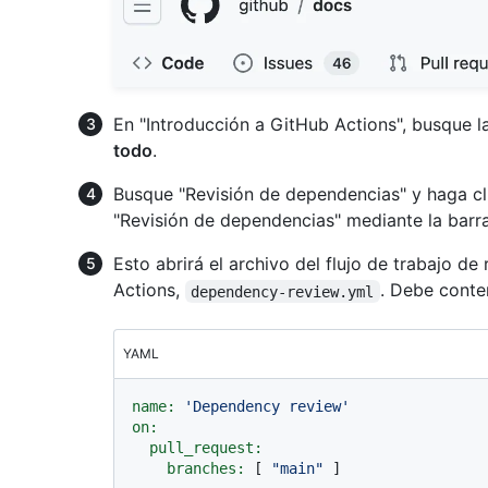
En "Introducción a GitHub Actions", busque l
todo
.
Busque "Revisión de dependencias" y haga cl
"Revisión de dependencias" mediante la barr
Esto abrirá el archivo del flujo de trabajo d
Actions,
. Debe conten
dependency-review.yml
YAML
name:
'Dependency review'
on:
pull_request:
branches:
 [ 
"main"
 ]
