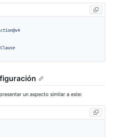
action@v4
-Clause
figuración
resentar un aspecto similar a este: