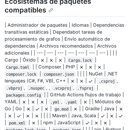
Ecosistemas de paquetes
compatibles
| Administrador de paquetes | Idiomas | Dependencias
transitivas estáticas | Dependabot tareas de
procesamiento de grafos | Envío automático de
dependencias | Archivos recomendados | Archivos
adicionales | | --- | --- | --- | --- | --- | --- | --- | | | |
Cargo | Óxido |
|
|
|
|
Cargo.lock
| | Composer | PHP |
|
|
|
Cargo.toml
|
| | | | NuGet | .NET
composer.lock
composer.json
lenguajes (C#, F#, VB), C++ |
|
|
|
,
.csproj
,
, ,
,
|
.vbproj
.nuspec
.vcxproj
.fsproj
| | GitHub Actions flujos de trabajo |
packages.config
YAML |
|
|
|
,
|
| | Módulos de
.yml
.yaml
Go | Go |
|
|
|
|
| | Gradle | Java |
go.mod
|
|
|
|
| | | | Maven | Java, Scala |
|
|
|
|
| | npm | JavaScript |
|
|
|
pom.xml
|
| | | | pip | Python |
package-lock.json
package.json