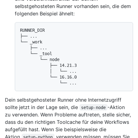
selbstgehosteten Runner vorhanden sein, die dem
folgenden Beispiel ähnelt:
RUNNER_DIR

├── ...

└── _work

    ├── ...

    └── _tool

        └── node

            ├── 14.21.3

            │   └── ...

            └── 16.16.0

Dein selbstgehosteter Runner ohne Internetzugriff
sollte jetzt in der Lage sein, die
-Aktion
setup-node
zu verwenden. Wenn Probleme auftreten, stelle sicher,
dass du den richtigen Toolcache für deine Workflows
aufgefüllt hast. Wenn Sie beispielsweise die
Aktion
verwenden müssen, müssen Sie
setup-python