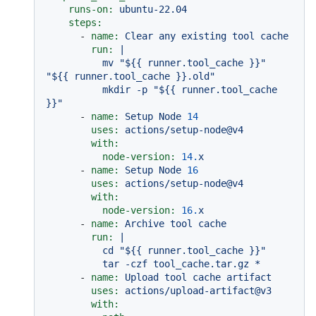
runs-on:
ubuntu-22.04
steps:
-
name:
Clear
any
existing
tool
cache
run:
|

          mv "${{ runner.tool_cache }}" 
"${{ runner.tool_cache }}.old"

          mkdir -p "${{ runner.tool_cache 
-
name:
Setup
Node
14
uses:
actions/setup-node@v4
with:
node-version:
14.
x
-
name:
Setup
Node
16
uses:
actions/setup-node@v4
with:
node-version:
16.
x
-
name:
Archive
tool
cache
run:
|

          cd "${{ runner.tool_cache }}"

-
name:
Upload
tool
cache
artifact
uses:
actions/upload-artifact@v3
with: