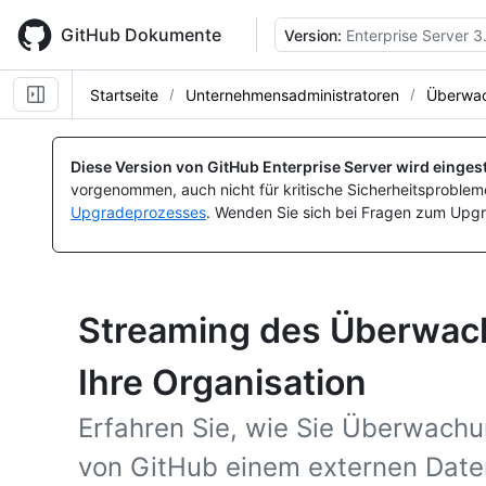
Skip
to
GitHub Dokumente
Version:
Enterprise Server 3
main
content
Startseite
Unternehmensadministratoren
Überwac
Diese Version von GitHub Enterprise Server wird eingest
vorgenommen, auch nicht für kritische Sicherheitsprobleme
Upgradeprozesses
. Wenden Sie sich bei Fragen zum Upgr
Streaming des Überwach
Ihre Organisation
Erfahren Sie, wie Sie Überwachu
von GitHub einem externen Dat