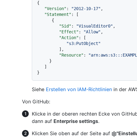
{
"Version"
:
"2012-10-17"
,
"Statement"
:
[
{
"Sid"
:
"VisualEditor0"
,
"Effect"
:
"Allow"
,
"Action"
:
[
"s3:PutObject"
]
,
"Resource"
:
"arn:aws:s3:::EXAMP
}
]
}
Siehe
Erstellen von IAM-Richtlinien
in der AW
Von GitHub:
Klicke in der oberen rechten Ecke von GitHub 
dann auf
Enterprise settings
.
Klicken Sie oben auf der Seite auf
"Einstel