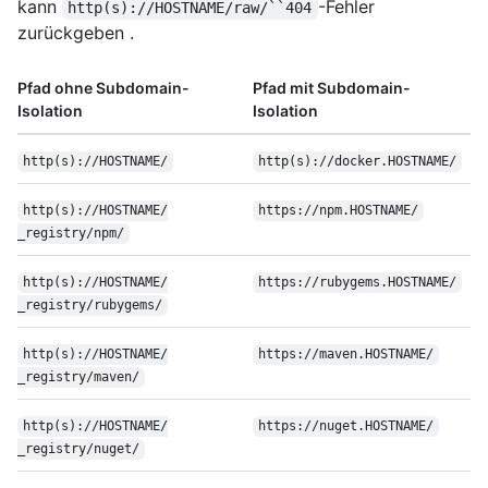
kann
-Fehler
http(s)://HOSTNAME/raw/``404
zurückgeben .
Pfad ohne Subdomain-
Pfad mit Subdomain-
Isolation
Isolation
http(s):/
/
HOSTNAME/
http(s):/
/
docker.HOSTNAME/
http(s):/
/
HOSTNAME/
https:/
/
npm.HOSTNAME/
_registry/
npm/
http(s):/
/
HOSTNAME/
https:/
/
rubygems.HOSTNAME/
_registry/
rubygems/
http(s):/
/
HOSTNAME/
https:/
/
maven.HOSTNAME/
_registry/
maven/
http(s):/
/
HOSTNAME/
https:/
/
nuget.HOSTNAME/
_registry/
nuget/