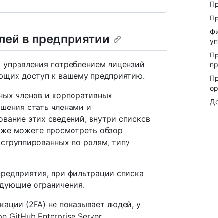
Пр
Пр
Фи
лей в предприятии
уп
Пр
и управления потреблением лицензий
пр
еющих доступ к вашему предприятию.
Пр
ор
ных членов и корпоративных
До
шения стать членами и
вание этих сведений, внутри списков
кже можете просмотреть обзор
 сгруппированных по ролям, типу
предприятия, при фильтрации списка
дующие ограничения.
ации (2FA) не показывает людей, у
 GitHub Enterprise Server .