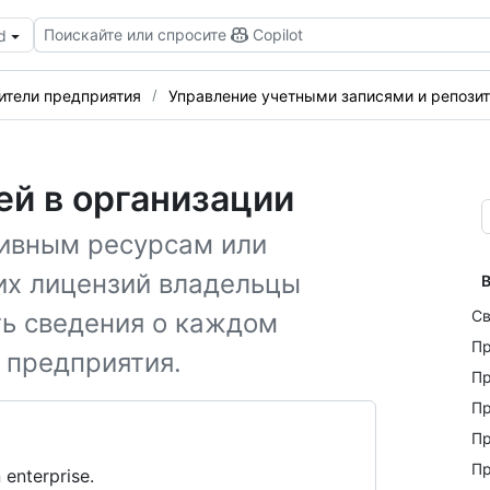
Поискайте или спросите
Copilot
d
ители предприятия
Управление учетными записями и репози
ей в организации
тивным ресурсам или
их лицензий владельцы
В
Св
ь сведения о каждом
Пр
 предприятия.
Пр
Пр
Пр
Пр
 enterprise.