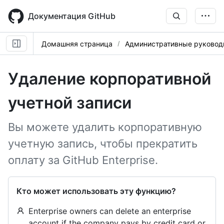
Skip
to
Документация GitHub
main
content
Домашняя страница
Административные руковод
Удаление корпоративной
учетной записи
Вы можете удалить корпоративную
учетную запись, чтобы прекратить
оплату за GitHub Enterprise.
Кто может использовать эту функцию?
Enterprise owners can delete an enterprise
account if the company pays by credit card or