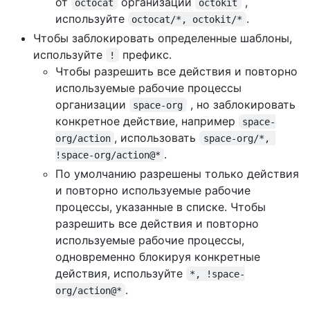
от
организаций
,
octocat
octokit
используйте
.
octocat/*, octokit/*
Чтобы заблокировать определенные шаблоны,
используйте
префикс.
!
Чтобы разрешить все действия и повторно
используемые рабочие процессы
организации
, но заблокировать
space-org
конкретное действие, например
space-
, использовать
org/action
space-org/*, 
.
!space-org/action@*
По умолчанию разрешены только действия
и повторно используемые рабочие
процессы, указанные в списке. Чтобы
разрешить все действия и повторно
используемые рабочие процессы,
одновременно блокируя конкретные
действия, используйте
*, !space-
.
org/action@*